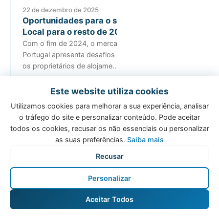
22 de dezembro de 2025
Oportunidades para o seu Alojamento
Local para o resto de 2024
Com o fim de 2024, o mercado imobiliário em
Portugal apresenta desafios e oportunidades para
os proprietários de alojame…
Este website utiliza cookies
Utilizamos cookies para melhorar a sua experiência, analisar
o tráfego do site e personalizar conteúdo. Pode aceitar
todos os cookies, recusar os não essenciais ou personalizar
as suas preferências.
Saiba mais
22 de dezembro de 2025
O Futuro do Alojamento Local em 2025:
Recusar
Insights e Estratégias Essenciais
A Host Wise esteve no 1º Congresso Nacional da
Personalizar
ALEP para falar sobre pricing management e as
tendências para o futuro da…
Aceitar Todos