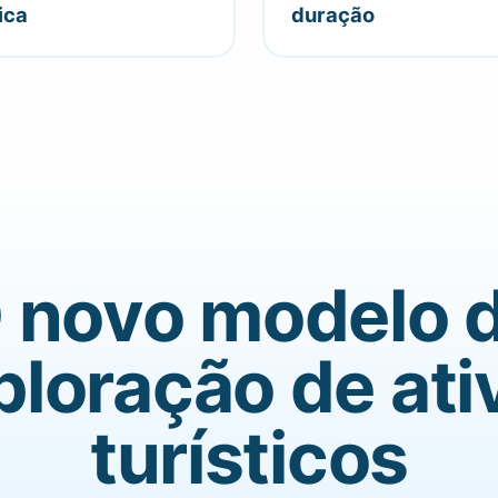
ica
duração
 novo modelo 
ploração de ati
turísticos