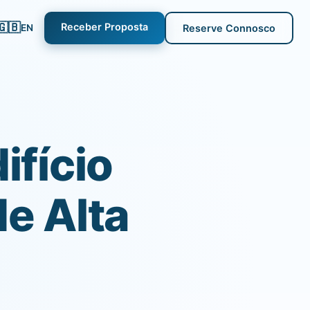
🇬🇧
Receber Proposta
EN
Reserve Connosco
ifício
de Alta