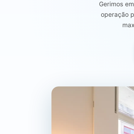
Gerimos emp
operação pr
max