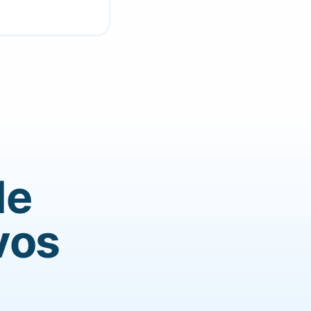
de
vos