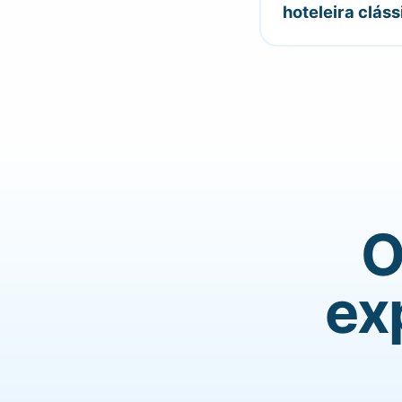
hoteleira cláss
O
ex