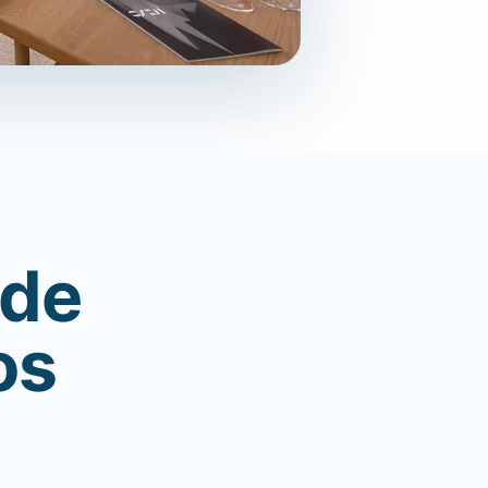
 de
os