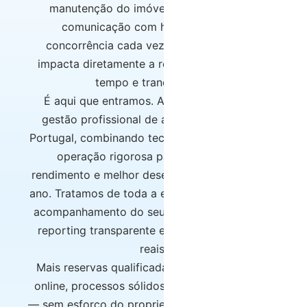
manutenção do imóvel, operação diária,
comunicação com hóspedes e uma
concorrência cada vez maior — tudo isto
impacta diretamente a rentabilidade e rouba
tempo e tranquilidade.
É aqui que entramos. A Host Wise oferece
gestão profissional de alojamento local em
Portugal, combinando tecnologia, experiência e
operação rigorosa para garantir mais
rendimento e melhor desempenho ao longo do
ano. Tratamos de toda a estratégia, operação e
acompanhamento do seu imóvel, sempre com
reporting transparente e foco em resultados
reais.
Mais reservas qualificadas, melhor reputação
online, processos sólidos e apoio permanente
— sem esforço do proprietário e sem surpresas.