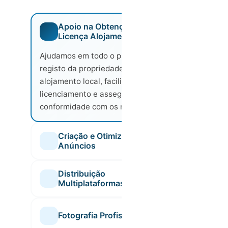
Apoio na Obtenção de
Licença Alojamento Local
Ajudamos em todo o processo de
registo da propriedade como
alojamento local, facilitando o
licenciamento e assegurando a
conformidade com os requisitos legais.
Criação e Otimização de
Anúncios
Criamos descrições apelativas e bem
Distribuição
estruturadas, que valorizam as
Multiplataformas
características únicas de cada imóvel e
Garantimos que o seu imóvel está presente
aumentam a taxa de conversão em reservas.
Fotografia Profissional
nas principais plataformas de alojamento,