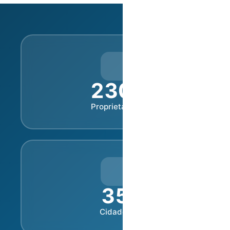
230
+
Proprietários
35
Cidades