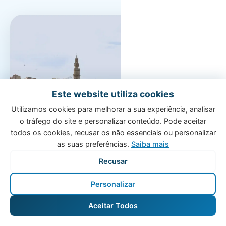
Cidade Invicta
Este website utiliza cookies
Sol & Praia
Porto
Utilizamos cookies para melhorar a sua experiência, analisar
Algarve
o tráfego do site e personalizar conteúdo. Pode aceitar
História, cultura e alta
todos os cookies, recusar os não essenciais ou personalizar
procura turística
O destino de 
as suas preferências.
Saiba mais
procurado de
A segunda maior cidade de
Recusar
Portugal atrai milhões de
Praias paradisí
visitantes todos os anos.
excecional e go
Personalizar
Com a nossa gestão
mundial. O Alg
Aceitar Todos
especializada, garanta
retorno sobre 
ocupação máxima no seu
incomparável d