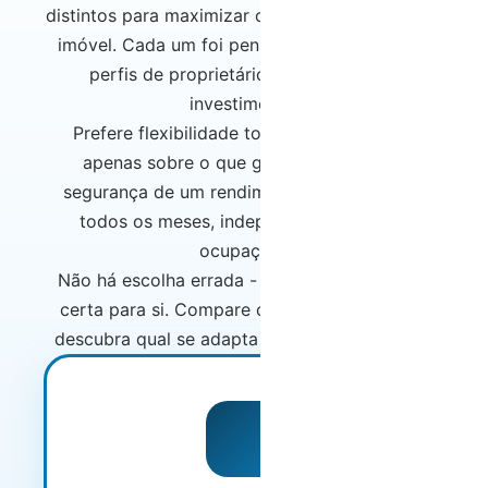
distintos para maximizar os rendimentos do seu
imóvel. Cada um foi pensado para diferentes
perfis de proprietários e objetivos de
investimento.
Prefere flexibilidade total com comissões
apenas sobre o que gera? Ou prefere a
segurança de um rendimento fixo garantido
todos os meses, independentemente da
ocupação?
Não há escolha errada - há apenas a escolha
certa para si. Compare os modelos abaixo e
descubra qual se adapta melhor ao seu perfil.
MAIS POPULAR