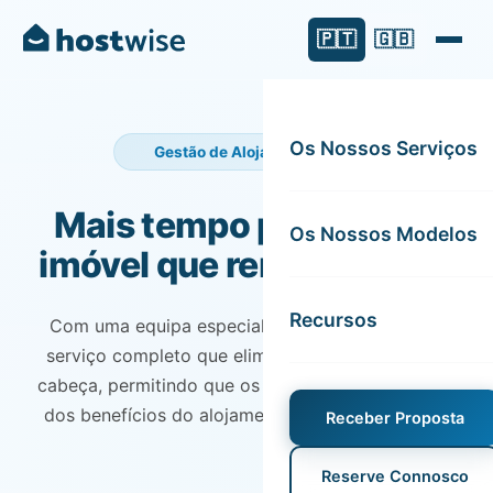
🇵🇹
🇬🇧
Os Nossos Serviços
Gestão de Alojamento Local
Mais tempo para si. Um
Os Nossos Modelos
imóvel que rende melhor.
Recursos
Com uma equipa especializada, garantimos um
serviço completo que elimina todas as dores de
cabeça, permitindo que os proprietários usufruam
dos benefícios do alojamento local sem esforço.
Receber Proposta
Reserve Connosco