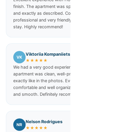
finish. The apartment was spotless, well prepared
and exactly as described. Communication was fast,
professional and very friendly throughout the entire
stay. Highly recommend!
Viktoriia Kompaniiets
VK
★★★★★
We had a very good experience with the service. The
apartment was clean, well-prepared, and looked
exactly like in the photos. Everything was
comfortable and well organized. Check-in was easy
and smooth. Definitely recommended!
Nelson Rodrigues
NR
★★★★★