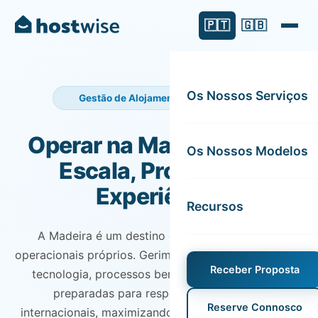
🇵🇹
🇬🇧
Os Nossos Serviços
Gestão de Alojamento Local Madeira
Operar na Madeira Exige
Os Nossos Modelos
Escala, Processo e
Experiência
Recursos
A Madeira é um destino global, com desafios
operacionais próprios. Gerimos alojamento local com
Receber Proposta
tecnologia, processos bem definidos e equipas
preparadas para responder a hóspedes
Reserve Connosco
internacionais, maximizando ocupação e receita ao