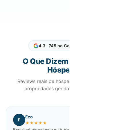
4,3 · 745 no Google Reviews
O Que Dizem os Nossos
Hóspedes
Reviews reais de hóspedes que ficaram em
propriedades geridas pela Host Wise
Ezo
E
★★★★★
Excellent experience with Host Wise from start to