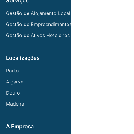
Serviços
seus rendimentos sem complicações.
Gestão de Alojamento Local
Gestão de Empreendimentos Turísticos
Ao confiar na Host Wise, transforma o seu
imóvel numa fonte de rendimento passivo, sem
Gestão de Ativos Hoteleiros
preocupações com reservas, check-ins,
limpezas ou manutenção.
Localizações
Porto
Algarve
Douro
Madeira
A Empresa