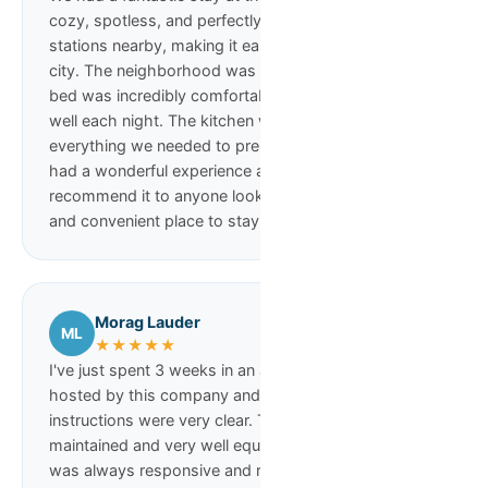
cozy, spotless, and perfectly located with two metro
stations nearby, making it easy to get around the
city. The neighborhood was wonderfully quiet. The
bed was incredibly comfortable, and we slept very
well each night. The kitchen was well-equipped, with
everything we needed to prepare meals. Overall, we
had a wonderful experience and would definitely
recommend it to anyone looking for a comfortable
and convenient place to stay!
Morag Lauder
ML
★★★★★
I've just spent 3 weeks in an airbnb apartment
hosted by this company and all details and
instructions were very clear. The apartment was well
maintained and very well equipped. The company
was always responsive and replied quickly to any