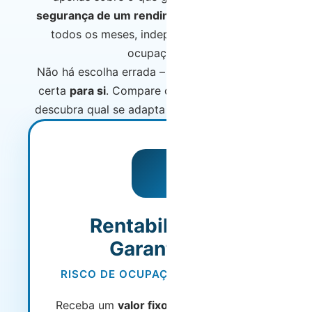
segurança de um rendimento fixo garantido
todos os meses, independentemente da
ocupação?
Não há escolha errada – há apenas a escolha
certa
para si
. Compare os modelos abaixo e
descubra qual se adapta melhor ao seu perfil.
MAIS POPULAR
Rentabilidade
Garantida
RISCO DE OCUPAÇÃO ASSUMIDO
Receba um
valor fixo garantido todos