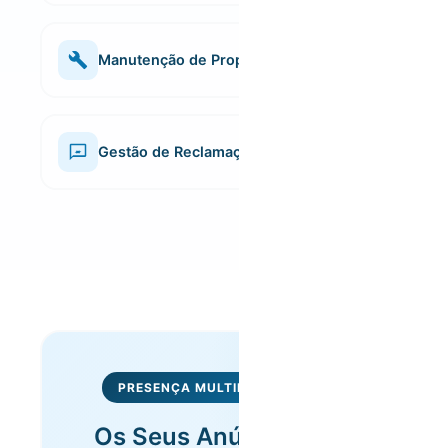
As nossas equipas são experientes e asseguram
uma limpeza cuidada e consistente entre estadias,
mantendo elevados padrões de higiene e
Manutenção de Propriedades
apresentação.
Realizamos intervenções preventivas e corretivas
com rapidez e eficiência, assegurando o bom
estado do imóvel a longo prazo.
Gestão de Reclamações e Avaliações
Acompanhamos e respondemos a comentários e
avaliações, promovendo uma reputação positiva e
assegurando a satisfação contínua dos hóspedes.
PRESENÇA MULTIPLATAFORMA
Os Seus Anúncios nas