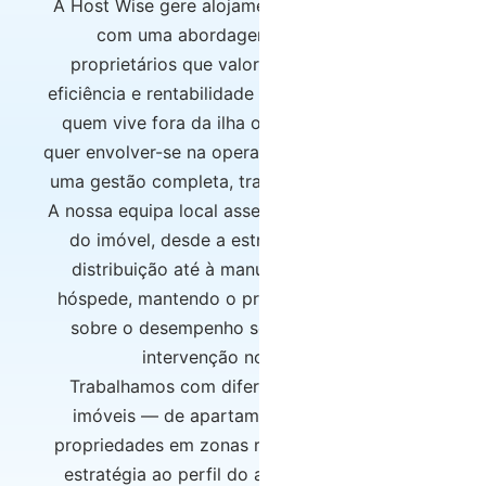
A Host Wise gere alojamento local na Madeira
com uma abordagem pensada para
proprietários que valorizam tranquilidade,
eficiência e rentabilidade sustentável. Seja para
quem vive fora da ilha ou simplesmente não
quer envolver-se na operação diária, garantimos
uma gestão completa, transparente e rigorosa.
A nossa equipa local assegura toda a operação
do imóvel, desde a estratégia de preços e
distribuição até à manutenção e apoio ao
hóspede, mantendo o proprietário informado
sobre o desempenho sem necessidade de
intervenção no dia a dia.
Trabalhamos com diferentes tipologias de
imóveis — de apartamentos no Funchal a
propriedades em zonas rurais — adaptando a
estratégia ao perfil do ativo e às dinâmicas