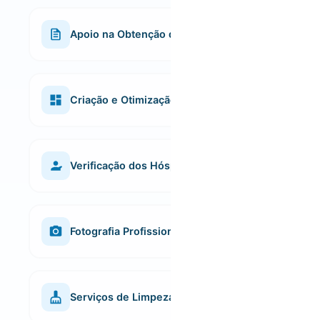
Cada alojamento é cuidadosamente preparado
com amenities de qualidade, pensados para
proporcionar uma experiência confortável,
Apoio na Obtenção de Licenças AL
elegante e sem preocupações desde o primeiro
momento.
Ajudamos em todo o processo de registo da
propriedade como alojamento local, facilitando o
licenciamento e assegurando a conformidade com
Criação e Otimização de Anúncios
os requisitos legais.
Criamos descrições apelativas e bem estruturadas,
que valorizam as características únicas de cada
imóvel e aumentam a taxa de conversão em
Verificação dos Hóspedes
reservas.
Aplicamos critérios de selecção rigorosos para
garantir que o seu imóvel é ocupado por hóspedes
responsáveis e de confiança.
Fotografia Profissional
Captamos o melhor do seu imóvel com um olhar
técnico e apurado, criando imagens que valorizam
o espaço, despertam interesse e destacam o
Serviços de Limpeza
anúncio num mercado altamente competitivo.