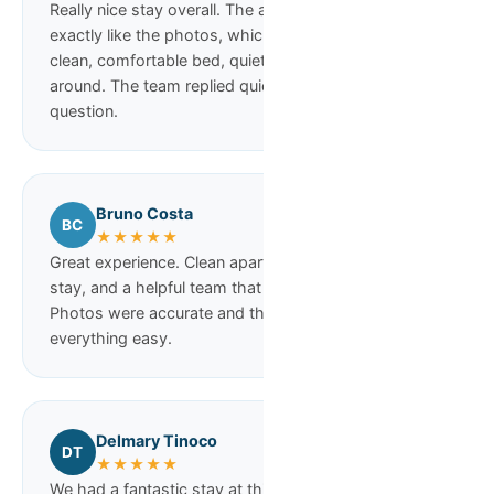
Really nice stay overall. The apartment looked
exactly like the photos, which was a relief. Super
clean, comfortable bed, quiet area, and easy to get
around. The team replied quickly whenever we had a
question.
Bruno Costa
BC
★★★★★
Great experience. Clean apartment, comfortable
stay, and a helpful team that answered quickly.
Photos were accurate and the location made
everything easy.
Delmary Tinoco
DT
★★★★★
We had a fantastic stay at this apartment! It was