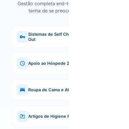
Gestão completa end-to-end para que não
tenha de se preocupar com nada
Sistemas de Self Check-In e Check-
Out
Entrada e saída flexíveis, sem complicações. Os
hóspedes podem aceder ao alojamento de forma
autónoma, garantindo total conveniência.
Apoio ao Hóspede 24/7
Assistência disponível a qualquer hora do dia ou da
noite, para resolver qualquer questão e garantir
que os hóspedes tenham uma experiência
Roupa de Cama e Atoalhados
impecável.
Lençóis e toalhas de qualidade, sempre limpos e
bem cuidados, para garantir uma estadia agradável
e confortável.
Artigos de Higiene Pessoal