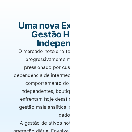
Uma nova Exigência na
Gestão Hoteleira
Independente
O mercado hoteleiro tem vindo a tornar-se
progressivamente mais competitivo,
pressionado por custos operacionais,
dependência de intermediários e mudanças no
comportamento do hóspede. Hotéis
independentes, boutique hotéis e hostels
enfrentam hoje desafios que exigem uma
gestão mais analítica, ágil e orientada por
dados.
A gestão de ativos hoteleiros vai além da
operação diária. Envolve decisões estratégicas