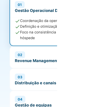
01
Gestão Operacional Day-to-Day
Coordenação da operação diária
Definição e otimização de processos
Foco na consistência da experiência do
hóspede
02
Revenue Management e Pricing
Estratégias de pricing dinâmico
Otimização de ocupação e RevPAR
03
Análise contínua de performance
Distribuição e canais de venda
Gestão de OTAs e canais diretos
Redução de dependência de
04
intermediários
Gestão de equipas