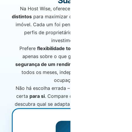
Sua.
Na Host Wise, oferecemos
dois modelos
distintos
para maximizar os rendimentos do seu
imóvel. Cada um foi pensado para diferentes
perfis de proprietários e objetivos de
investimento.
Prefere
flexibilidade total
com comissões
apenas sobre o que gera? Ou prefere a
segurança de um rendimento fixo garantido
todos os meses, independentemente da
ocupação?
Não há escolha errada – há apenas a escolha
certa
para si
. Compare os modelos abaixo e
descubra qual se adapta melhor ao seu perfil.
MAIS POPULAR