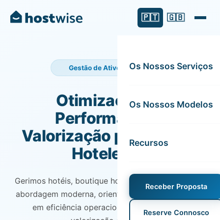
🇵🇹
🇬🇧
Os Nossos Serviços
Gestão de Ativos Hoteleiros
Otimização de
Os Nossos Modelos
Performance e
Valorização para Ativos
Recursos
Hoteleiros
Gerimos hotéis, boutique hotéis e hostels com uma
Receber Proposta
abordagem moderna, orientada por dados, focada
em eficiência operacional, rentabilidade e
Reserve Connosco