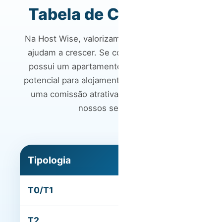
Tabela de Comissões
Na Host Wise, valorizamos aqueles que nos
ajudam a crescer. Se conhece alguém que
possui um apartamento ou uma casa com
potencial para alojamento local, pode ganhar
uma comissão atrativa recomendando os
nossos serviços.
Tipologia
Recompensa
T0/T1
150€
T2
250€