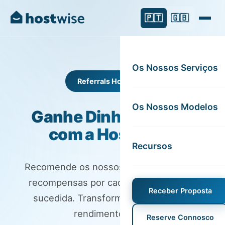
🇵🇹
🇬🇧
Os Nossos Serviços
Referrals Host Wise
Os Nossos Modelos
Ganhe Dinheiro Extra
com a Host Wise
Recursos
Recomende os nossos serviços e ganhe
recompensas por cada indicação bem-
Receber Proposta
sucedida. Transforme a sua rede em
rendimento extra.
Reserve Connosco