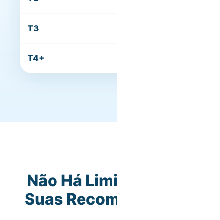
T3
350€
T4+
450€
Não Há Limite para as
Suas Recomendações