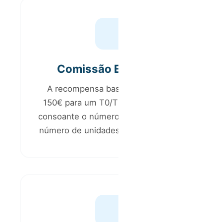
Comissão Escalável
A recompensa base começa nos
150€ para um T0/T1, mas aumenta
consoante o número de quartos ou o
número de unidades recomendadas.