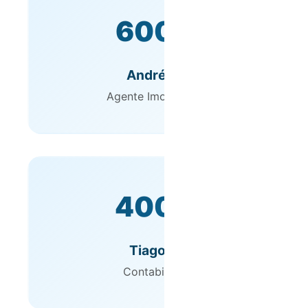
600€
André C.
Agente Imobiliário
400€
Tiago F.
Contabilista