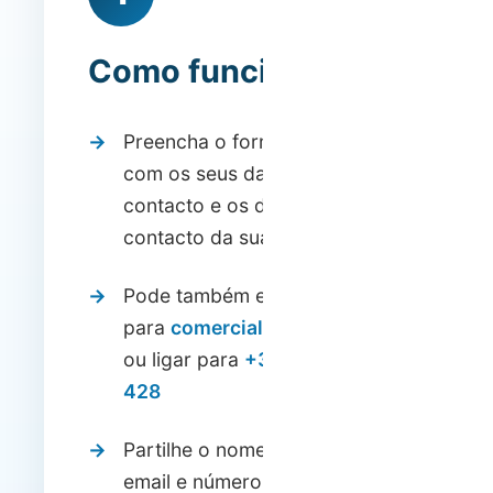
Como funciona?
Preencha o formulário abaixo
com os seus dados de
contacto e os dados de
contacto da sua indicação
Pode também enviar um email
para
comercial@hostwise.pt
ou ligar para
+351 308 800
428
Partilhe o nome, endereço de
email e número de telefone da