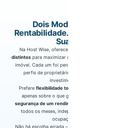
Dois Modelos de
Rentabilidade. A Escolha é
Sua.
Na Host Wise, oferecemos
dois modelos
distintos
para maximizar os rendimentos do seu
imóvel. Cada um foi pensado para diferentes
perfis de proprietários e objetivos de
investimento.
Prefere
flexibilidade total
com comissões
apenas sobre o que gera? Ou prefere a
segurança de um rendimento fixo garantido
todos os meses, independentemente da
ocupação?
Não há escolha errada – há apenas a escolha