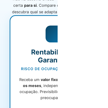
certa
para si
. Compare os modelos abaixo e
descubra qual se adapta melhor ao seu perfil.
MAIS POPULAR
Rentabilidade
Garantida
RISCO DE OCUPAÇÃO ASSUMIDO
Receba um
valor fixo garantido todos
os meses
, independentemente da
ocupação. Previsibilidade total e zero
preocupações.