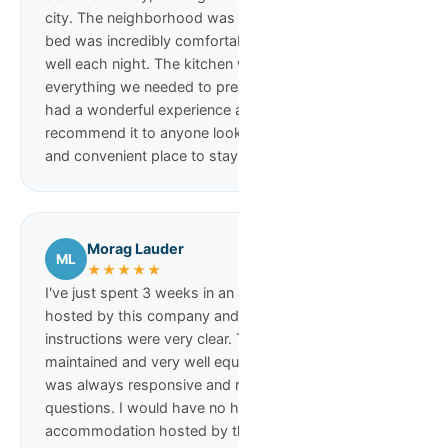
city. The neighborhood was wonderfully quiet. The
bed was incredibly comfortable, and we slept very
well each night. The kitchen was well-equipped, with
everything we needed to prepare meals. Overall, we
had a wonderful experience and would definitely
recommend it to anyone looking for a comfortable
and convenient place to stay!
Morag Lauder
ML
★★★★★
I've just spent 3 weeks in an airbnb apartment
hosted by this company and all details and
instructions were very clear. The apartment was well
maintained and very well equipped. The company
was always responsive and replied quickly to any
questions. I would have no hesitation in staying in
accommodation hosted by this company again and