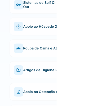
Sistemas de Self Check-In e Check-
Out
Entrada e saída flexíveis, sem complicações. Os
hóspedes podem aceder ao alojamento de forma
autónoma, garantindo total conveniência.
Apoio ao Hóspede 24/7
Assistência disponível a qualquer hora do dia ou da
noite, para resolver qualquer questão e garantir
que os hóspedes tenham uma experiência
Roupa de Cama e Atoalhados
impecável.
Lençóis e toalhas de qualidade, sempre limpos e
bem cuidados, para garantir uma estadia agradável
e confortável.
Artigos de Higiene Pessoal
Cada alojamento é cuidadosamente preparado
com amenities de qualidade, pensados para
proporcionar uma experiência confortável,
Apoio na Obtenção de Licenças AL
elegante e sem preocupações desde o primeiro
momento.
Ajudamos em todo o processo de registo da