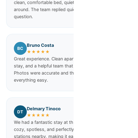
clean, comfortable bed, quiet area, and easy to get
around. The team replied quickly whenever we had a
question.
Bruno Costa
BC
★★★★★
Great experience. Clean apartment, comfortable
stay, and a helpful team that answered quickly.
Photos were accurate and the location made
everything easy.
Delmary Tinoco
DT
★★★★★
We had a fantastic stay at this apartment! It was
cozy, spotless, and perfectly located with two metro
stations nearby, making it easy to get around the