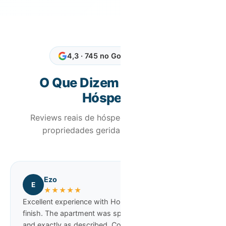
4,3 · 745 no Google Reviews
O Que Dizem os Nossos
Hóspedes
Reviews reais de hóspedes que ficaram em
propriedades geridas pela Host Wise
Ezo
E
★★★★★
Excellent experience with Host Wise from start to
finish. The apartment was spotless, well prepared
and exactly as described. Communication was fast,