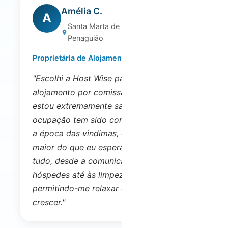
Amélia C.
A
Santa Marta de
Penaguião
Proprietária de Alojamento Local
"Escolhi a Host Wise para gerir o meu
alojamento por comissão no Douro, e
estou extremamente satisfeito. A
ocupação tem sido constante e, durante
a época das vindimas, o retorno foi ainda
maior do que eu esperava. Eles tratam de
tudo, desde a comunicação com os
hóspedes até às limpezas e manutenções,
permitindo-me relaxar e ver os lucros a
crescer."