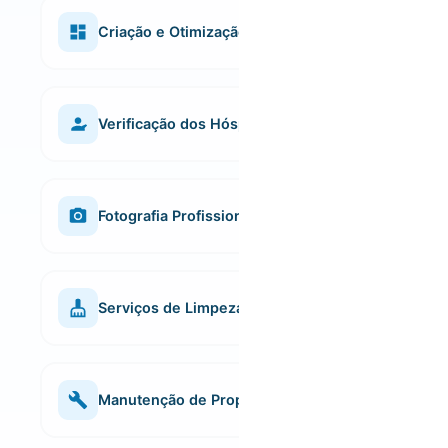
propriedade como alojamento local, facilitando o
licenciamento e assegurando a conformidade com
Criação e Otimização de Anúncios
os requisitos legais.
Criamos descrições apelativas e bem estruturadas,
que valorizam as características únicas de cada
imóvel e aumentam a taxa de conversão em
Verificação dos Hóspedes
reservas.
Aplicamos critérios de selecção rigorosos para
garantir que o seu imóvel é ocupado por hóspedes
responsáveis e de confiança.
Fotografia Profissional
Captamos o melhor do seu imóvel com um olhar
técnico e apurado, criando imagens que valorizam
o espaço, despertam interesse e destacam o
Serviços de Limpeza
anúncio num mercado altamente competitivo.
As nossas equipas são experientes e asseguram
uma limpeza cuidada e consistente entre estadias,
mantendo elevados padrões de higiene e
Manutenção de Propriedades
apresentação.
Realizamos intervenções preventivas e corretivas