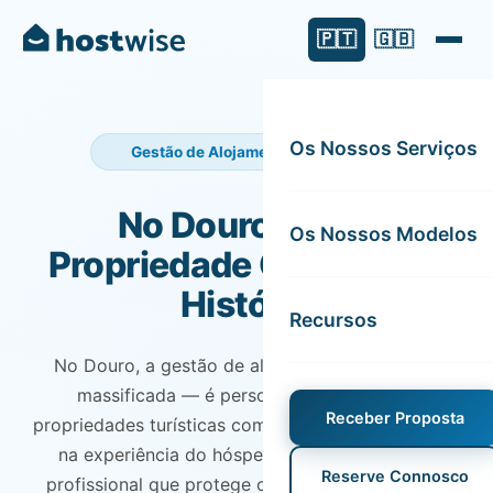
🇵🇹
🇬🇧
Os Nossos Serviços
Gestão de Alojamento Local Douro
No Douro, Cada
Os Nossos Modelos
Propriedade Conta Uma
História
Recursos
No Douro, a gestão de alojamento local não é
massificada — é personalizada. Gerimos
Receber Proposta
propriedades turísticas com foco na autenticidade,
na experiência do hóspede e numa operação
Reserve Connosco
profissional que protege o património e garante