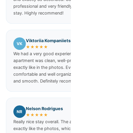
professional and very friendly throughout the entire
stay. Highly recommend!
Viktoriia Kompaniiets
VK
★★★★★
We had a very good experience with the service. The
apartment was clean, well-prepared, and looked
exactly like in the photos. Everything was
comfortable and well organized. Check-in was easy
and smooth. Definitely recommended!
Nelson Rodrigues
NR
★★★★★
Really nice stay overall. The apartment looked
exactly like the photos, which was a relief. Super