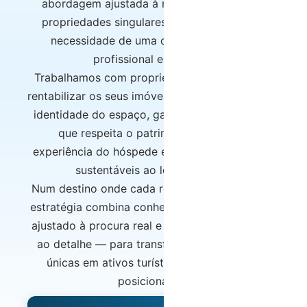
abordagem ajustada à realidade da região:
propriedades singulares, procura seletiva e
necessidade de uma operação cuidada,
profissional e eficiente.
Trabalhamos com proprietários que procuram
rentabilizar os seus imóveis sem comprometer a
identidade do espaço, garantindo uma gestão
que respeita o património, valoriza a
experiência do hóspede e assegura resultados
sustentáveis ao longo do ano.
Num destino onde cada reserva conta, a nossa
estratégia combina conhecimento local, pricing
ajustado à procura real e uma operação atenta
ao detalhe — para transformar propriedades
únicas em ativos turísticos sólidos e bem
posicionados.