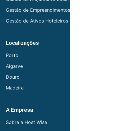
Gestão de Empreendimentos Turísticos
Ao confiar na Host Wise, transforma o seu
imóvel numa fonte de rendimento passivo, sem
Gestão de Ativos Hoteleiros
preocupações com reservas, check-ins,
limpezas ou manutenção.
Localizações
Porto
Algarve
Douro
Madeira
A Empresa
Sobre a Host Wise