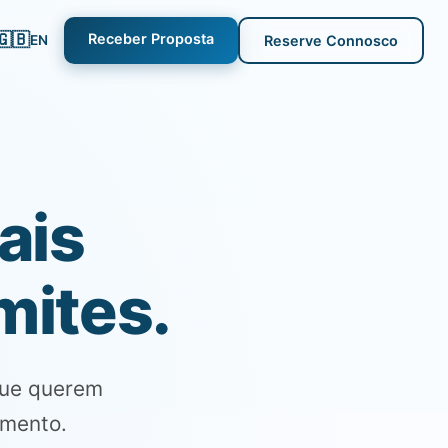
🇬🇧
Receber Proposta
EN
Reserve Connosco
ais
mites.
que querem
amento.