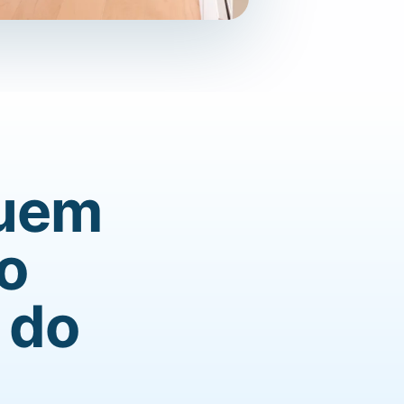
quem
 o
 do