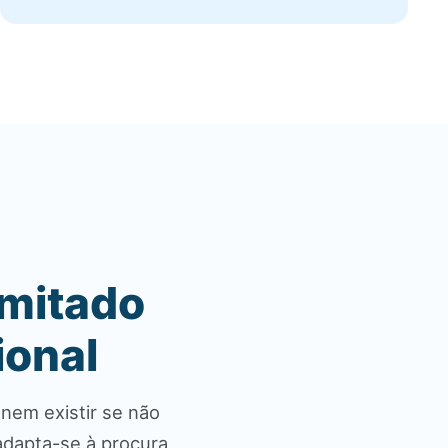
imitado
ional
 nem existir se não
adapta-se à procura