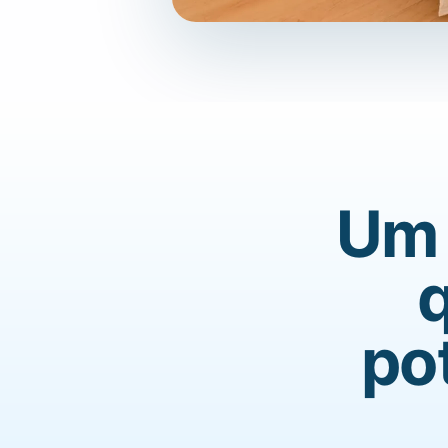
Um 
q
po