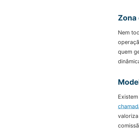
Zona 
Nem tod
operaçã
quem ger
dinâmic
Model
Existem
chamada
valoriza
comissã