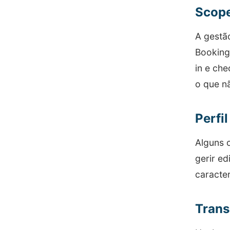
Scope
A gestão
Booking
in e che
o que nã
Perfil
Alguns 
gerir ed
caracter
Trans