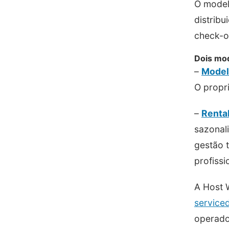
O model
distrib
check-ou
Dois mod
–
Model
O propri
–
Renta
sazonali
gestão t
profissi
A Host 
service
operado