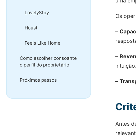
uma empr
LovelyStay
Os oper
Houst
–
Capac
respost
Feels Like Home
–
Reve
Como escolher consoante
o perfil do proprietário
intuição
Próximos passos
–
Trans
Crit
Antes de
relevant