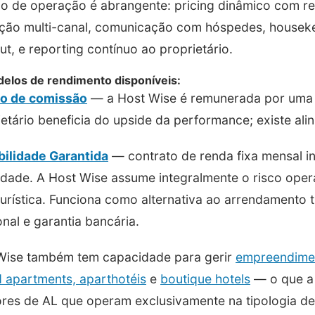
o de operação é abrangente: pricing dinâmico com r
uição multi-canal, comunicação com hóspedes, housek
t, e reporting contínuo ao proprietário.
elos de rendimento disponíveis:
o de comissão
— a Host Wise é remunerada por uma 
etário beneficia do upside da performance; existe ali
bilidade Garantida
— contrato de renda fixa mensal 
dade. A Host Wise assume integralmente o risco operac
urística. Funciona como alternativa ao arrendamento t
onal e garantia bancária.
Wise também tem capacidade para gerir
empreendiment
d apartments, aparthotéis
e
boutique hotels
— o que a 
res de AL que operam exclusivamente na tipologia de 