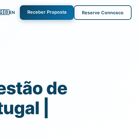
🇬🇧
Receber Proposta
EN
Reserve Connosco
estão de
ugal |