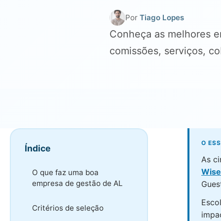
Por
Tiago Lopes
Conheça as melhores em
comissões, serviços, cob
O ES
Índice
As c
Wise
O que faz uma boa
empresa de gestão de AL
Guest
Esco
Critérios de seleção
impa