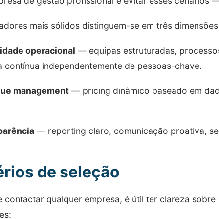
esa de gestão profissional é evitar esses cenários — 
adores mais sólidos distinguem-se em três dimensões
idade operacional
— equipas estruturadas, processos
a contínua independentemente de pessoas-chave.
nue management
— pricing dinâmico baseado em dado
.
parência
— reporting claro, comunicação proativa, se
érios de seleção
 contactar qualquer empresa, é útil ter clareza sobre o
es: