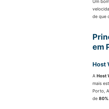
Um bom 
velocid
de que 
Prin
em 
Host 
A
Host 
mais es
Porto, 
de
80%