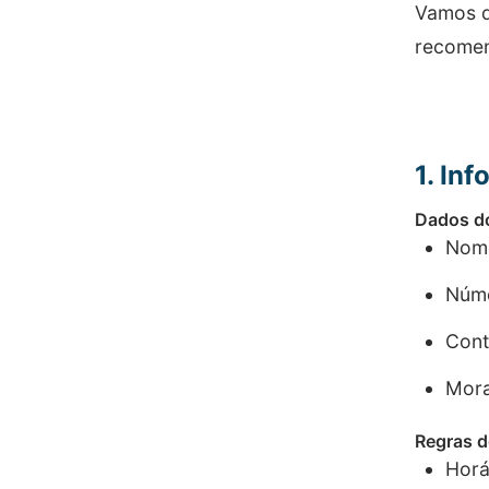
Vamos d
recome
1. In
Dados d
Nome
Núme
Cont
Mora
Regras 
Horá