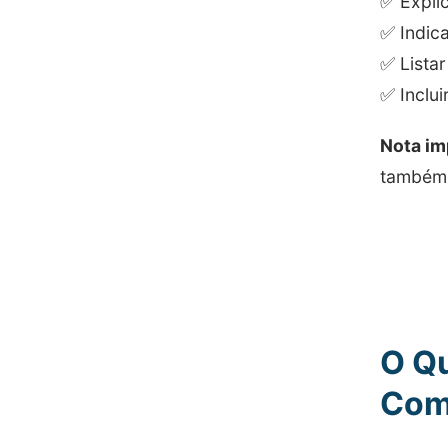
✅ Expli
✅ Indic
✅ Lista
✅ Inclui
Nota im
também
O Qu
Com