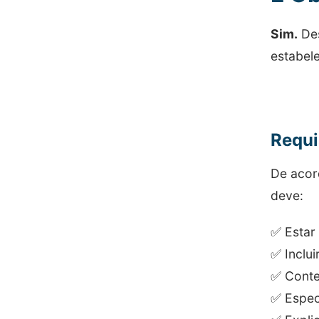
Sim.
Des
estabel
Requi
De acord
deve:
✅ Estar
✅ Inclu
✅ Cont
✅ Espec