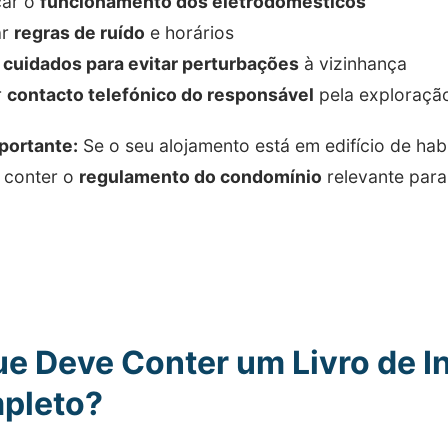
car o
funcionamento dos eletrodomésticos
ar
regras de ruído
e horários
r
cuidados para evitar perturbações
à vizinhança
r
contacto telefónico do responsável
pela exploraçã
portante:
Se o seu alojamento está em edifício de habi
 conter o
regulamento do condomínio
relevante para
e Deve Conter um Livro de 
pleto?