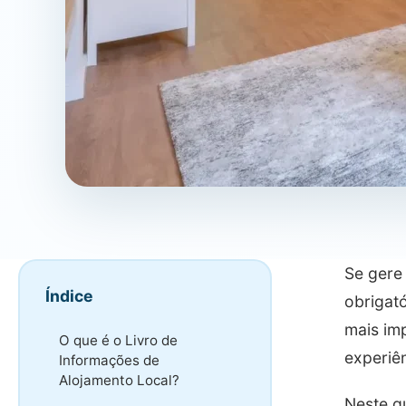
Se gere
Índice
obrigató
mais im
O que é o Livro de
experiê
Informações de
Alojamento Local?
Neste g