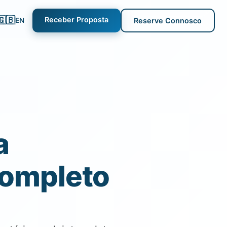
🇬🇧
Receber Proposta
EN
Reserve Connosco
a
Completo