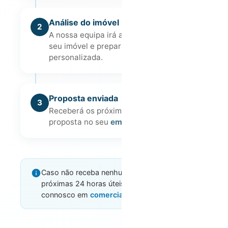
Análise do imóvel
2
A nossa equipa irá analisar os dados do
seu imóvel e preparar uma proposta
personalizada.
Proposta enviada
3
Receberá os próximos passos e a
proposta no seu
email
e
WhatsApp
.
Caso não receba nenhum contacto nas
próximas 24 horas úteis, pode sempre falar
connosco em
comercial@hostwise.pt