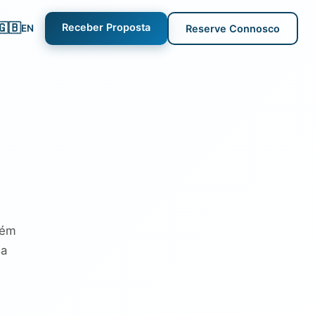
🇬🇧
Receber Proposta
EN
Reserve Connosco
bém
da