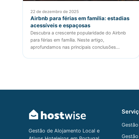
22 de dezembro de 2025
Airbnb para férias em família: estadias
acessíveis e espaçosas
Descubra a crescente popularidade do Airbnb
para férias em família. Neste artigo,
aprofundamos nas principais conclusões…
Servi
Gestão
Gestão de Alojamento Local e
Gestão
Ativos Hoteleiros em Portugal.