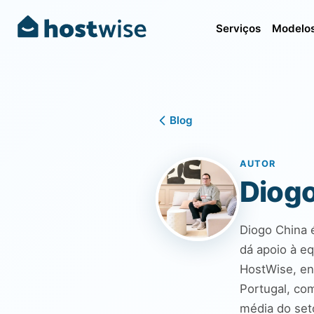
Serviços
Modelos
Blog
AUTOR
Diogo
Diogo China 
dá apoio à e
HostWise, env
Portugal, co
média do set